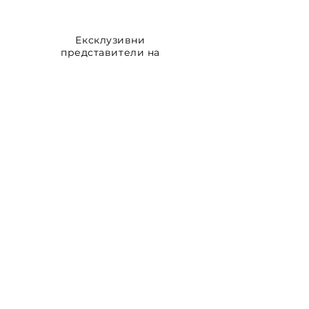
Ексклузивни
представители на
АДРЕС
1839 София, ул. "Челопешко
шосе" 10-12
КОНТАКТИ
+359 2 444 3 666
Към контакт форма
Отворени позиции
ПОСЛЕДВАЙТЕ НИ