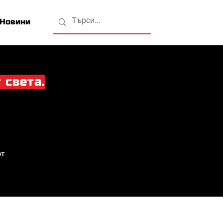
Новини
 света.
от