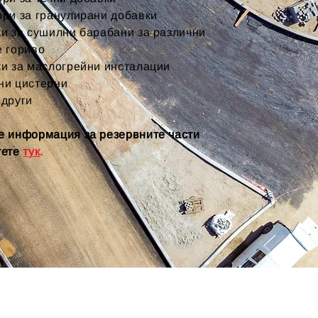
ори за гранулирани добавки
ки за сушилни барабани за различни
е гориво
ки за маслогрейни инсталации
ни цистерни
 други
е информация за резервните части
тете
тук
.