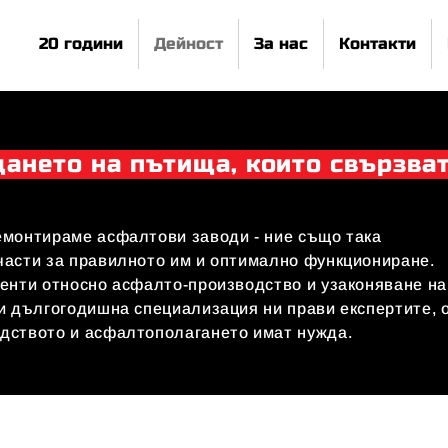
20 години
Дейност
За нас
Контакти
ането на пътища, които свързват
емонтираме асфалтови заводи - ние също така
части за правилното им и оптимално функциониране.
енти относно асфалто-производство и узаконяване на
и дългогодишна специализация ни прави експертите, 
дството и асфалтополагането имат нужда.