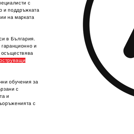
пециалисти с
о и поддръжката
рии на марката
си в България.
, гаранционно и
е осъществява
поструващи
чни обучения за
ързани с
та и
съоръженията с