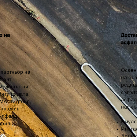
о на
Доста
асфал
Освен
партньор на
на бъ
игант
редиц
м екипът ни
съпът
енти цялата
асфал
MMАNN group,
нас с
завода в
Алфелд,
Емулс
ария.
Инста
Дозато