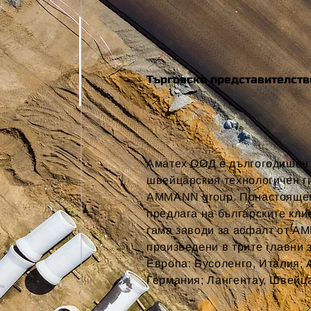
Търговско представителств
Аматех ООД е дългогодишен 
швейцарския технологичен г
AMMАNN group
. Понастояще
предлага на българските кли
гама заводи за асфалт от A
произведени в трите главни 
Европа: Бусоленго, Италия; 
Германия; Лангентау, Швейц