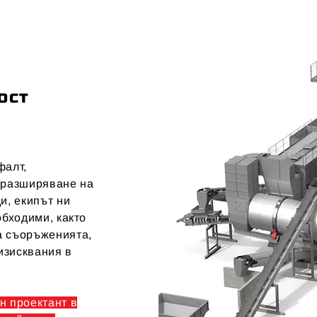
ост
фалт,
 разширяване на
и, екипът ни
обходими, както
а съоръженията,
 изисквания в
н проектант в