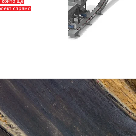
, който ще
роект спрямо