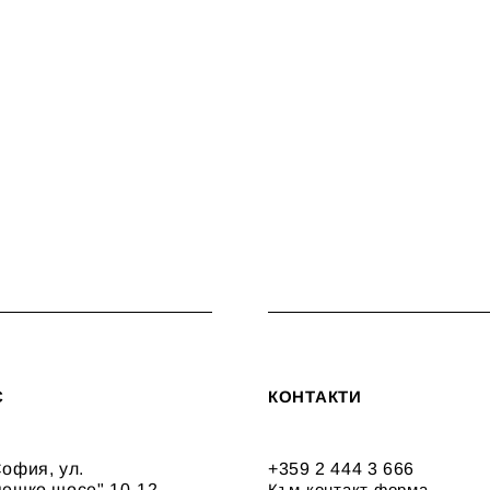
С
КОНТАКТИ
офия, ул.
+359 2 444 3 666
пешко шосе" 10-12
Към контакт форма