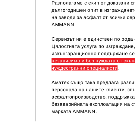
Разполагаме с екип от доказани с
дългогодишен опит в изгражданет
на заводи за асфалт от всички се
AMMАNN.
Сервизът ни е единствен по рода 
Цялостната услуга по изграждане
извънгаранционно поддържане с
независимо и без нуждата от скъ
чуждестранни специалисти
.
Аматех също така предлага разли
персонала на нашите клиенти, св
асфалтопроизводство, поддръжка
безаварийната експлоатация на 
марката AMMANN.