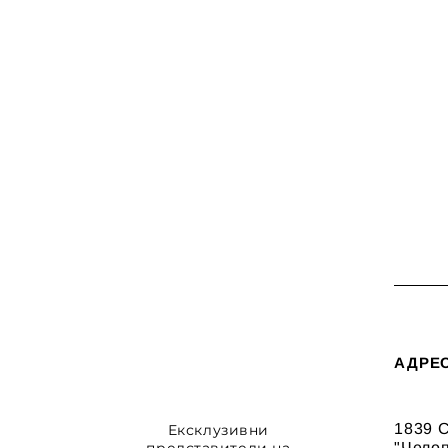
АДРЕ
1839 С
Ексклузивни
"Чело