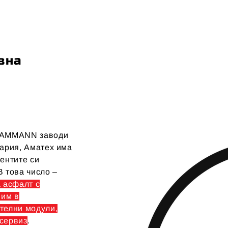
зна
а AMMANN заводи
гария, Аматех има
ентите си
В това число –
а асфалт с
 им в
телни модули,
 сервиз
.