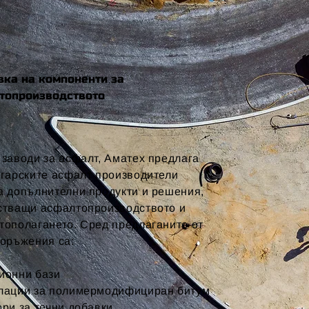
вка на компоненти за
топроизводството
 заводи за асфалт, Аматех предлага
лгарските асфалт производители
а допълнителни продукти и решения,
стващи асфалтопроизводството и
тополагането. Сред предлаганите от
ъоръжения са:
ионни бази
лации за полимермодифициран битум
ри за течни добавки