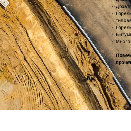
Дозат
Горел
типов
Горел
Битум
Много
Повеч
проче