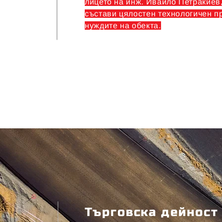
лицето на инж. Ивайло Петракиев
състави цялостен технологичен п
нуждите на обекта.
Търговска дейност