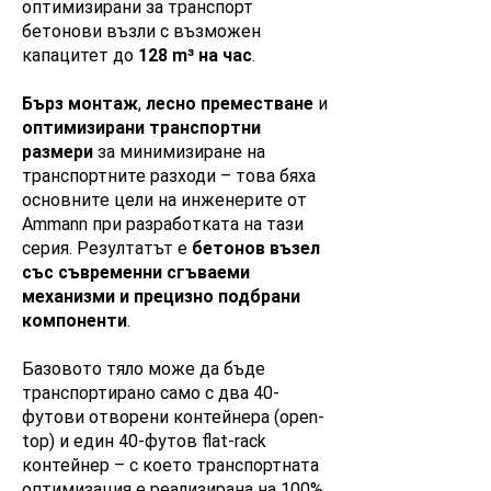
оптимизирани за транспорт
бетонови възли с възможен
капацитет до
128 m³ на час
.
Бърз монтаж
,
лесно преместване
и
оптимизирани транспортни
размери
за минимизиране на
транспортните разходи – това бяха
основните цели на инженерите от
Ammann при разработката на тази
серия. Резултатът е
бетонов възел
със съвременни сгъваеми
механизми и прецизно подбрани
компоненти
.
Базовото тяло може да бъде
транспортирано само с два 40-
футови отворени контейнера (open-
top) и един 40-футов flat-rack
контейнер – с което транспортната
оптимизация е реализирана на 100%.