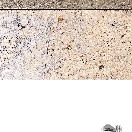
асфалтови бази и резервни ча
Научете повече