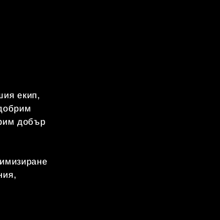
СЕР
София
шия екип,
Търси
одобрим
бази,
урим добър
работ
произ
поддр
тимизиране
със з
ния,
.
Кан