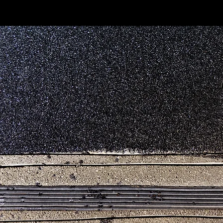
Аматех има ексклузивн
партньорство с
което ни прави единственият а
България, който продава техн