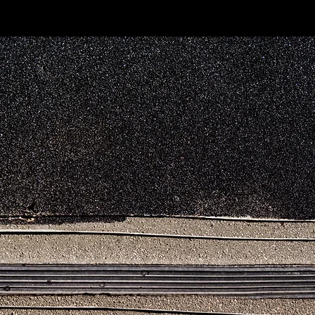
о
гент в
ите