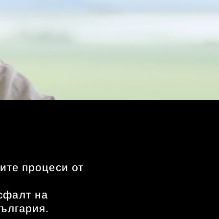
ите процеси от
сфалт на
ългария.